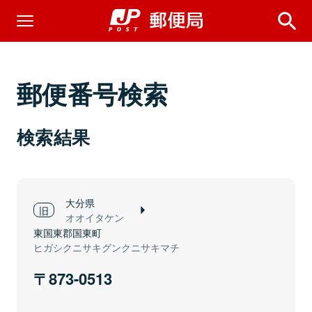
郵便番号検索
検索結果
大分県
オオイタケン
東国東郡国東町
ヒガシクニサキグンクニサキマチ
873-0513