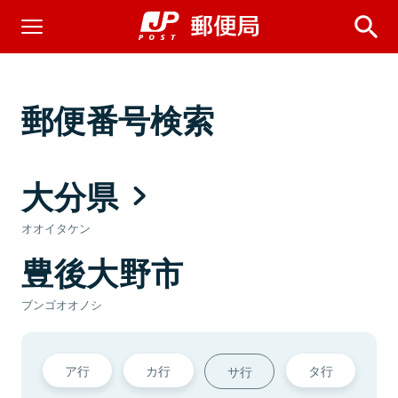
郵便番号検索
大分県
オオイタケン
豊後大野市
ブンゴオオノシ
ア行
カ行
タ行
サ行