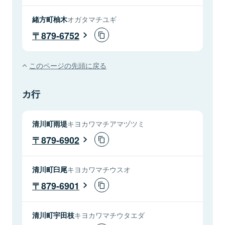
緒方町柚木
オガタマチユギ
879-6752
このページの先頭に戻る
カ行
清川町雨堤
キヨカワマチアマヅツミ
879-6902
清川町臼尾
キヨカワマチウスオ
879-6901
清川町宇田枝
キヨカワマチウタエダ