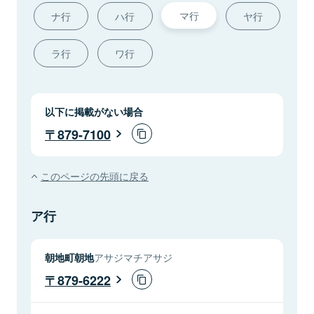
マ行
ナ行
ハ行
ヤ行
ラ行
ワ行
以下に掲載がない場合
879-7100
このページの先頭に戻る
ア行
朝地町朝地
アサジマチアサジ
879-6222