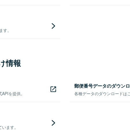
きます。
け情報
郵便番号データのダウンロ
APIを提供。
各種データのダウンロードはこち
ています。