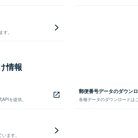
きます。
け情報
郵便番号データのダウンロ
APIを提供。
各種データのダウンロードはこち
ています。