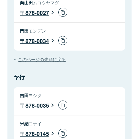
向山田
ムコウヤマダ
878-0027
門田
モンデン
878-0034
このページの先頭に戻る
ヤ行
吉田
ヨシダ
878-0035
米納
ヨナイ
878-0145