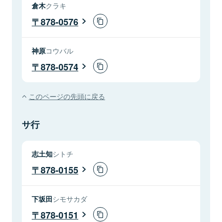
倉木
クラキ
878-0576
神原
コウバル
878-0574
このページの先頭に戻る
サ行
志土知
シトチ
878-0155
下坂田
シモサカダ
878-0151