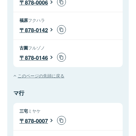
878-0006
福原
フクハラ
878-0142
古園
フルゾノ
878-0146
このページの先頭に戻る
マ行
三宅
ミヤケ
878-0007