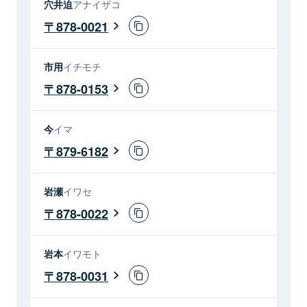
穴井迫
アナイザコ
878-0021
市用
イチモチ
878-0153
今
イマ
879-6182
岩瀬
イワセ
878-0022
岩本
イワモト
878-0031