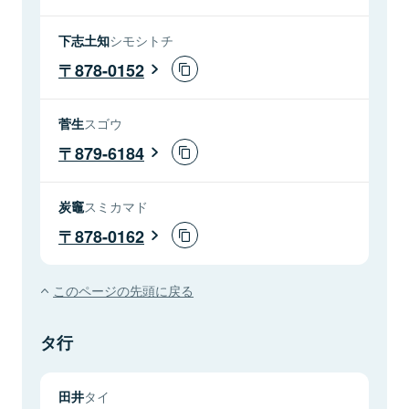
下志土知
シモシトチ
878-0152
菅生
スゴウ
879-6184
炭竈
スミカマド
878-0162
このページの先頭に戻る
タ行
田井
タイ