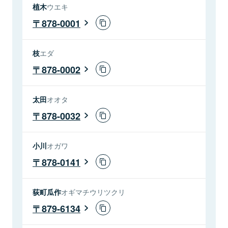
植木
ウエキ
878-0001
枝
エダ
878-0002
太田
オオタ
878-0032
小川
オガワ
878-0141
荻町瓜作
オギマチウリツクリ
879-6134