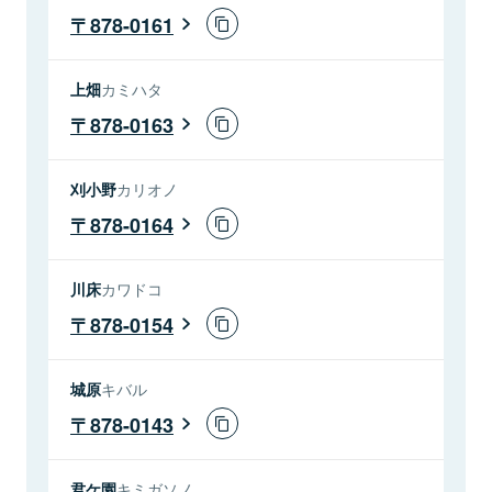
878-0161
上畑
カミハタ
878-0163
刈小野
カリオノ
878-0164
川床
カワドコ
878-0154
城原
キバル
878-0143
君ケ園
キミガソノ