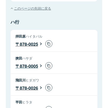
このページの先頭に戻る
ハ行
拝田原
ハイタバル
878-0025
挾田
ハサダ
878-0005
飛田川
ヒダガワ
878-0026
平田
ヒラタ