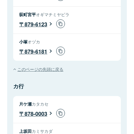
荻町宮平
オギマチミヤビラ
879-6123
小塚
オヅカ
879-6181
このページの先頭に戻る
カ行
片ケ瀬
カタカセ
878-0003
上坂田
カミサカダ