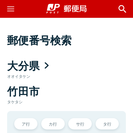
郵便番号検索
大分県
オオイタケン
竹田市
タケタシ
ア行
カ行
サ行
タ行