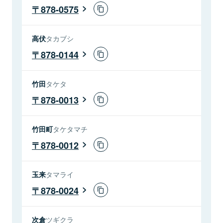
878-0575
高伏
タカブシ
878-0144
竹田
タケタ
878-0013
竹田町
タケタマチ
878-0012
玉来
タマライ
878-0024
次倉
ツギクラ