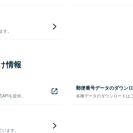
きます。
け情報
郵便番号データのダウンロ
APIを提供。
各種データのダウンロードはこち
ています。