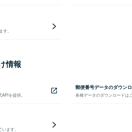
きます。
け情報
郵便番号データのダウンロ
APIを提供。
各種データのダウンロードはこち
ています。