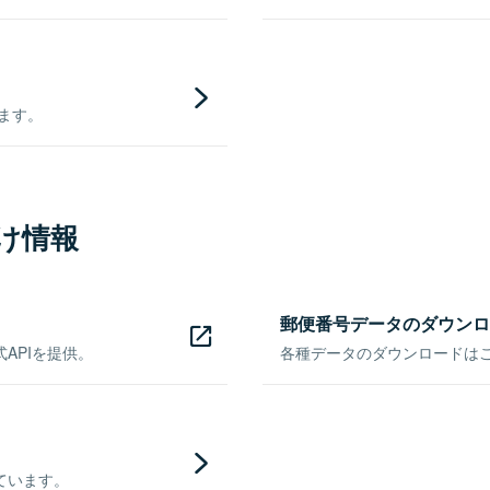
きます。
け情報
郵便番号データのダウンロ
APIを提供。
各種データのダウンロードはこち
ています。