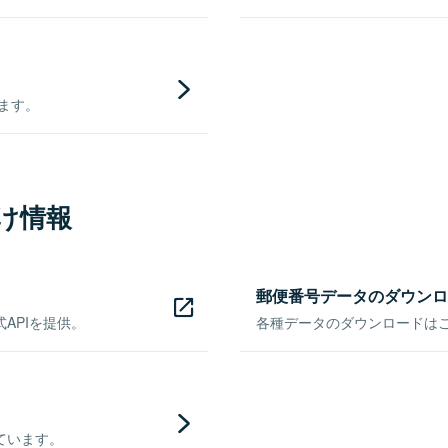
きます。
け情報
郵便番号データのダウンロ
APIを提供。
各種データのダウンロードはこち
ています。