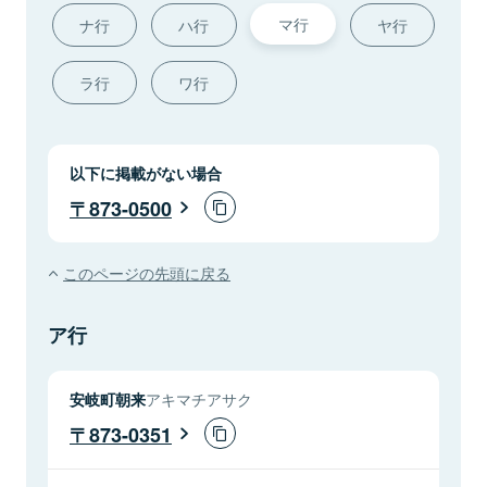
マ行
ナ行
ハ行
ヤ行
ラ行
ワ行
以下に掲載がない場合
873-0500
このページの先頭に戻る
ア行
安岐町朝来
アキマチアサク
873-0351