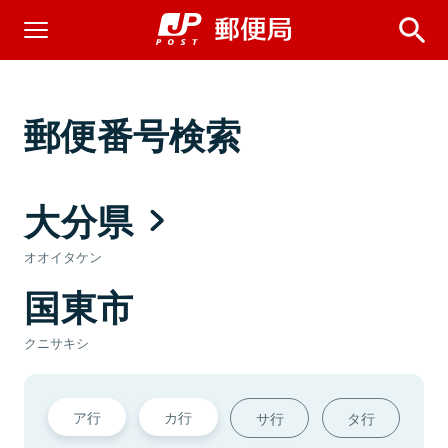
郵便番号検索
大分県
オオイタケン
国東市
クニサキシ
ア行
カ行
サ行
タ行