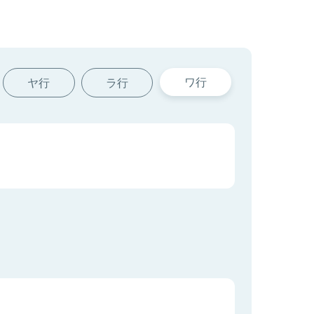
ワ行
ヤ行
ラ行