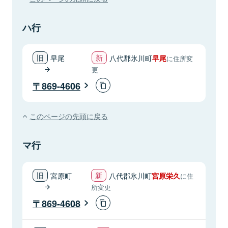
ハ行
早尾
八代郡氷川町
早尾
に住所変
更
869-4606
このページの先頭に戻る
マ行
宮原町
八代郡氷川町
宮原栄久
に住
所変更
869-4608