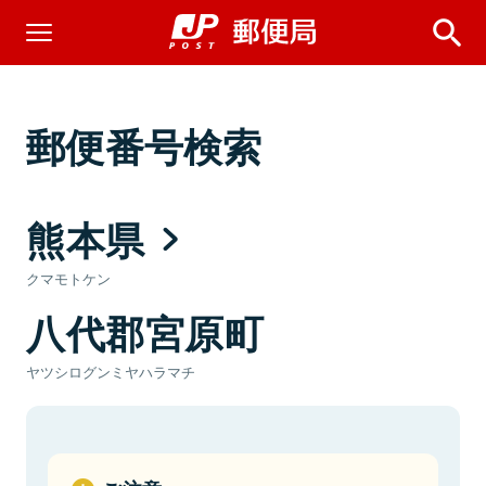
郵便番号検索
熊本県
クマモトケン
八代郡宮原町
ヤツシログンミヤハラマチ