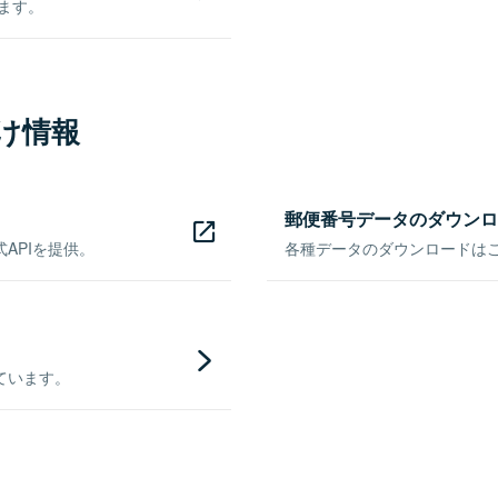
きます。
け情報
郵便番号データのダウンロ
APIを提供。
各種データのダウンロードはこち
ています。