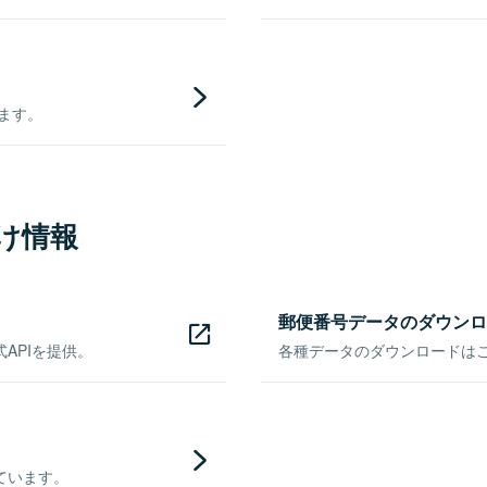
きます。
け情報
郵便番号データのダウンロ
APIを提供。
各種データのダウンロードはこち
ています。