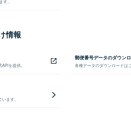
きます。
け情報
郵便番号データのダウンロ
APIを提供。
各種データのダウンロードはこち
ています。