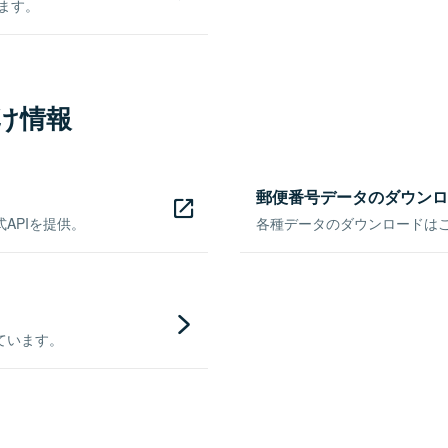
きます。
け情報
郵便番号データのダウンロ
APIを提供。
各種データのダウンロードはこち
ています。