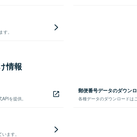
きます。
け情報
郵便番号データのダウンロ
APIを提供。
各種データのダウンロードはこち
ています。