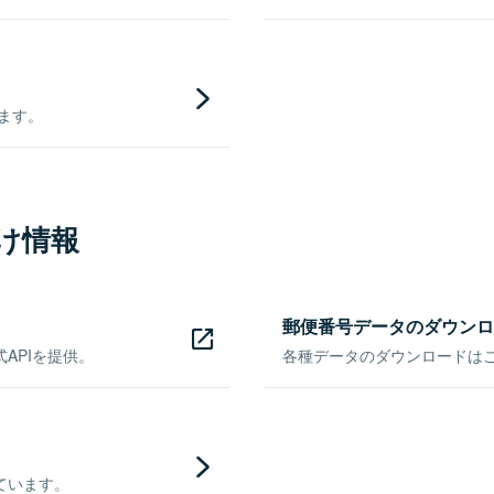
きます。
け情報
郵便番号データのダウンロ
APIを提供。
各種データのダウンロードはこち
ています。