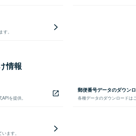
きます。
け情報
郵便番号データのダウンロ
APIを提供。
各種データのダウンロードはこち
ています。