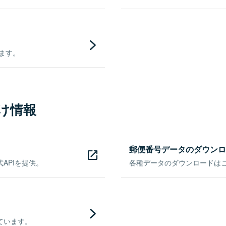
きます。
け情報
郵便番号データのダウンロ
APIを提供。
各種データのダウンロードはこち
ています。