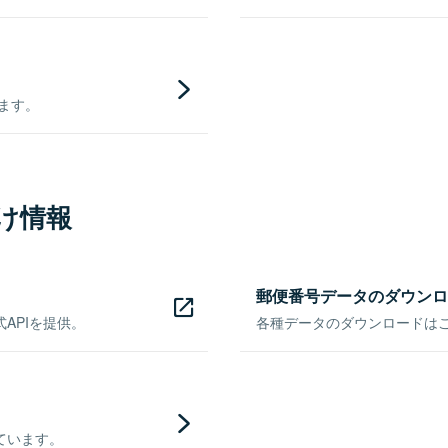
きます。
け情報
郵便番号データのダウンロ
APIを提供。
各種データのダウンロードはこち
ています。