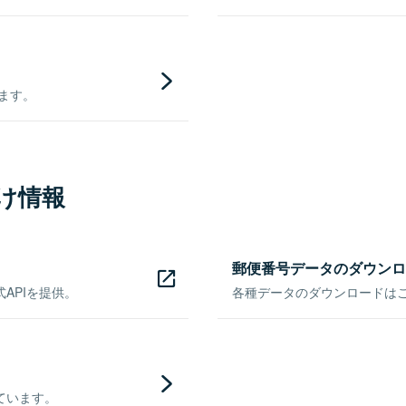
きます。
け情報
郵便番号データのダウンロ
APIを提供。
各種データのダウンロードはこち
ています。