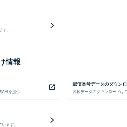
きます。
け情報
郵便番号データのダウンロ
APIを提供。
各種データのダウンロードはこち
ています。