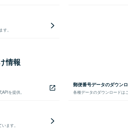
きます。
け情報
郵便番号データのダウンロ
APIを提供。
各種データのダウンロードはこち
ています。