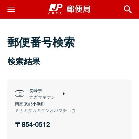
郵便番号検索
検索結果
長崎県
ナガサキケン
南高来郡小浜町
ミナミタカキグンオバマチョウ
854-0512