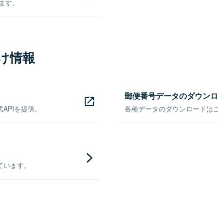
きます。
け情報
郵便番号データのダウンロ
APIを提供。
各種データのダウンロードはこち
ています。