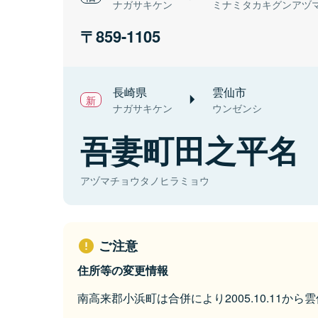
ナガサキケン
ミナミタカキグンアヅ
859-1105
長崎県
雲仙市
ナガサキケン
ウンゼンシ
吾妻町田之平名
アヅマチョウタノヒラミョウ
ご注意
住所等の変更情報
南高来郡小浜町は合併により2005.10.11か