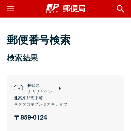
郵便番号検索
検索結果
長崎県
ナガサキケン
北高来郡高来町
キタタカキグンタカキチョウ
859-0124