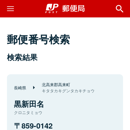
郵便番号検索
検索結果
北高来郡高来町
長崎県
キタタカキグンタカキチョウ
黒新田名
クロニタミョウ
859-0142