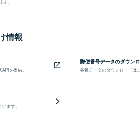
きます。
け情報
郵便番号データのダウンロ
APIを提供。
各種データのダウンロードはこち
ています。