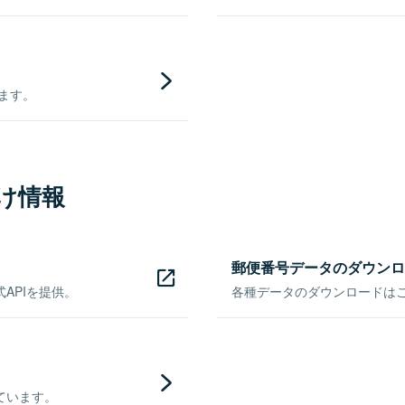
きます。
け情報
郵便番号データのダウンロ
APIを提供。
各種データのダウンロードはこち
ています。