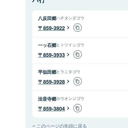
八反田郷
ハチタンダゴウ
859-3922
一ッ石郷
ヒトツイシゴウ
859-3933
平似田郷
ヒラニタゴウ
859-3928
法音寺郷
ホウオンジゴウ
859-3804
このページの先頭に戻る