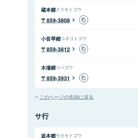
蔵本郷
クラモトゴウ
859-3808
小音琴郷
コネゴトゴウ
859-3812
木場郷
コバゴウ
859-3931
このページの先頭に戻る
サ行
坂本郷
サカモトゴウ