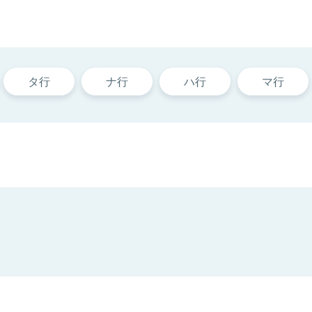
タ行
ナ行
ハ行
マ行