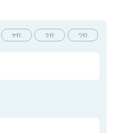
ヤ行
ラ行
ワ行