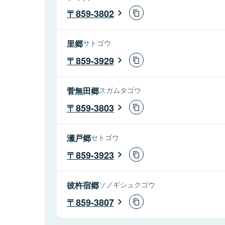
859-3802
里郷
サトゴウ
859-3929
菅無田郷
スガムタゴウ
859-3803
瀬戸郷
セトゴウ
859-3923
彼杵宿郷
ソノギシュクゴウ
859-3807