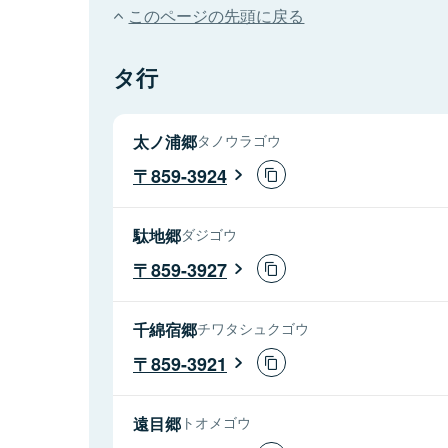
このページの先頭に戻る
タ行
太ノ浦郷
タノウラゴウ
859-3924
駄地郷
ダジゴウ
859-3927
千綿宿郷
チワタシュクゴウ
859-3921
遠目郷
トオメゴウ