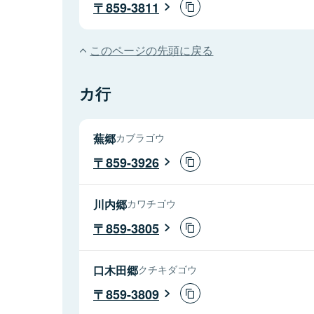
859-3811
このページの先頭に戻る
カ行
蕪郷
カブラゴウ
859-3926
川内郷
カワチゴウ
859-3805
口木田郷
クチキダゴウ
859-3809