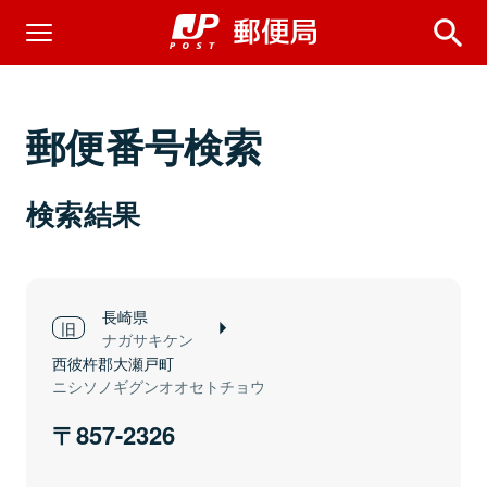
郵便番号検索
検索結果
長崎県
ナガサキケン
西彼杵郡大瀬戸町
ニシソノギグンオオセトチョウ
857-2326