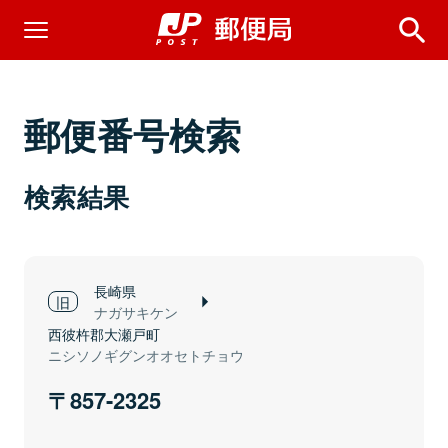
郵便番号検索
検索結果
長崎県
ナガサキケン
西彼杵郡大瀬戸町
ニシソノギグンオオセトチョウ
857-2325