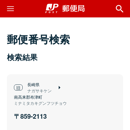
郵便番号検索
検索結果
長崎県
ナガサキケン
南高来郡布津町
ミナミタカキグンフツチョウ
859-2113