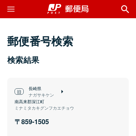
郵便番号検索
検索結果
長崎県
ナガサキケン
南高来郡深江町
ミナミタカキグンフカエチョウ
859-1505