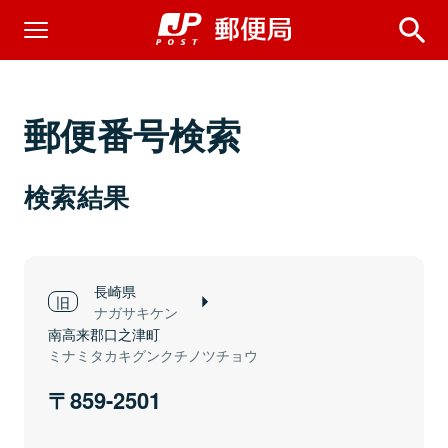
郵便番号検索
検索結果
長崎県
ナガサキケン
南高来郡口之津町
ミナミタカキグンクチノツチョウ
859-2501