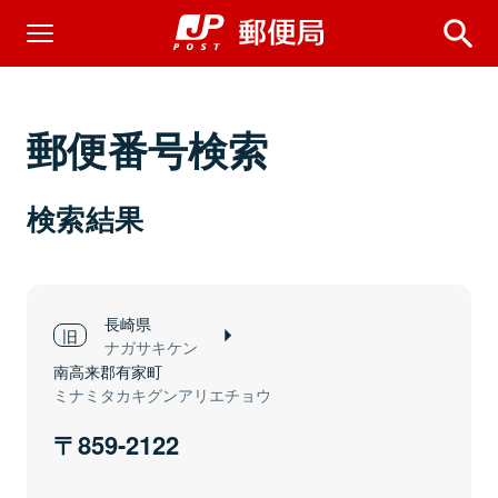
郵便番号検索
検索結果
長崎県
ナガサキケン
南高来郡有家町
ミナミタカキグンアリエチョウ
859-2122