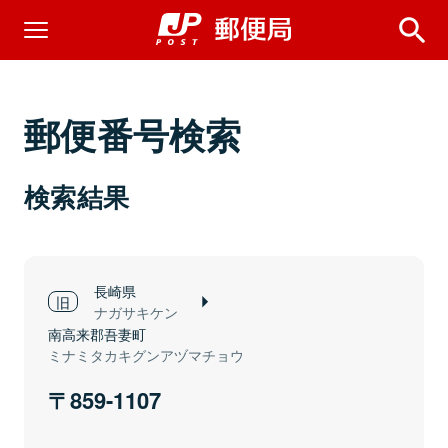
郵便番号検索
検索結果
長崎県
ナガサキケン
南高来郡吾妻町
ミナミタカキグンアヅマチョウ
859-1107