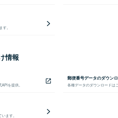
きます。
け情報
郵便番号データのダウンロ
APIを提供。
各種データのダウンロードはこち
ています。