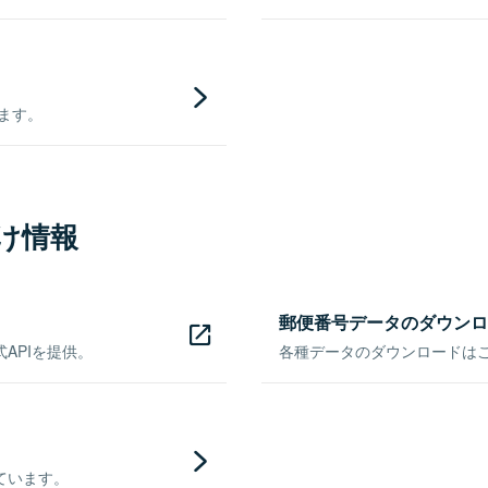
きます。
け情報
郵便番号データのダウンロ
APIを提供。
各種データのダウンロードはこち
ています。