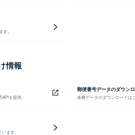
きます。
け情報
郵便番号データのダウンロ
APIを提供。
各種データのダウンロードはこち
ています。