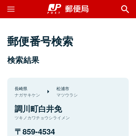
郵便番号検索
検索結果
長崎県
松浦市
ナガサキケン
マツウラシ
調川町白井免
ツキノカワチョウシライメン
859-4534