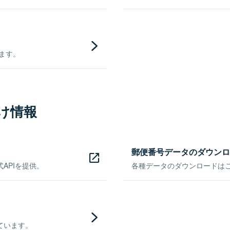
きます。
け情報
郵便番号データのダウンロ
APIを提供。
各種データのダウンロードはこち
ています。