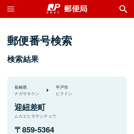
郵便番号検索
検索結果
長崎県
平戸市
ナガサキケン
ヒラドシ
迎紐差町
ムカエヒモサシチョウ
859-5364