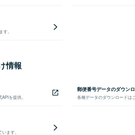
きます。
け情報
郵便番号データのダウンロ
APIを提供。
各種データのダウンロードはこち
ています。