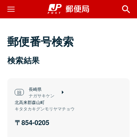
郵便番号検索
検索結果
長崎県
ナガサキケン
北高来郡森山町
キタタカキグンモリヤマチョウ
854-0205