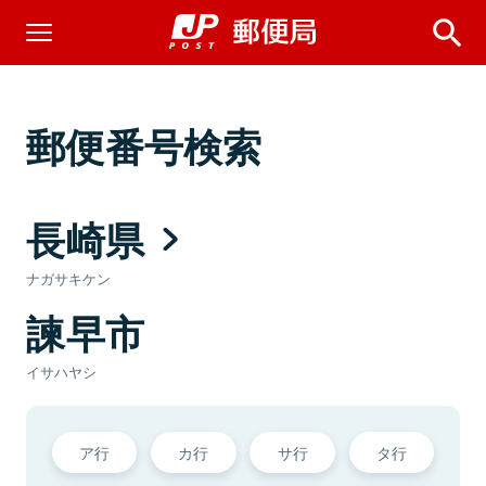
郵便番号検索
長崎県
ナガサキケン
諫早市
イサハヤシ
ア行
カ行
サ行
タ行