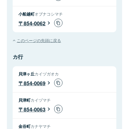
小船越町
オブナコシマチ
854-0062
このページの先頭に戻る
カ行
貝津ヶ丘
カイヅガオカ
854-0069
貝津町
カイヅマチ
854-0063
金谷町
カナヤマチ