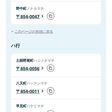
野中町
ノナカマチ
854-0047
このページの先頭に戻る
ハ行
土師野尾町
ハジノオマチ
854-0056
八天町
ハッテンマチ
854-0011
早見町
ハヤミマチ