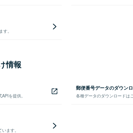
きます。
け情報
郵便番号データのダウンロ
APIを提供。
各種データのダウンロードはこち
ています。