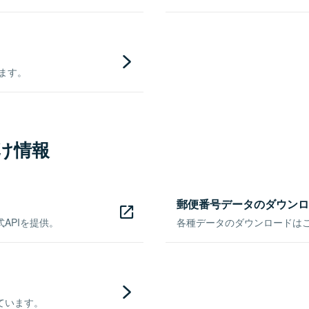
きます。
け情報
郵便番号データのダウンロ
APIを提供。
各種データのダウンロードはこち
ています。