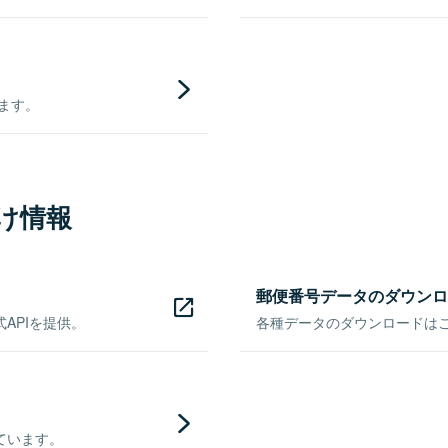
きます。
け情報
郵便番号データのダウンロ
APIを提供。
各種データのダウンロードはこち
ています。